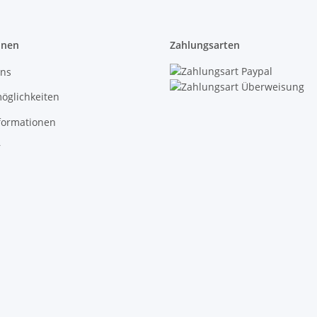
onen
Zahlungsarten
uns
öglichkeiten
formationen
r