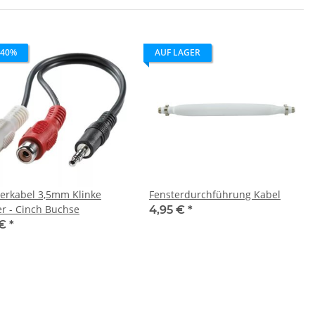
 40%
AUF LAGER
erkabel 3,5mm Klinke
Fensterdurchführung Kabel
er - Cinch Buchse
4,95 €
*
 €
*