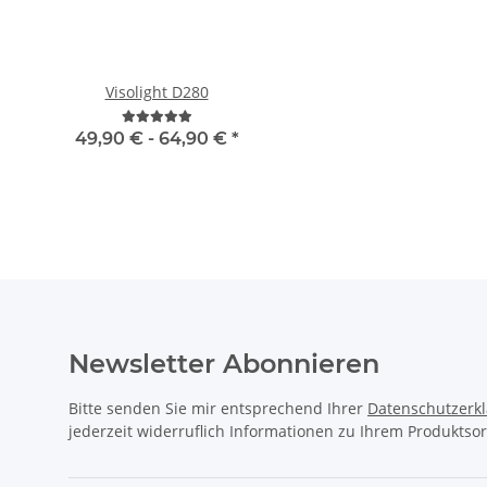
Visolight D280
Firmwareupgrade mit U
für VT855N
49,90 € -
64,90 €
*
10,90 €
*
Newsletter Abonnieren
Bitte senden Sie mir entsprechend Ihrer
Datenschutzerk
jederzeit widerruflich Informationen zu Ihrem Produktsor