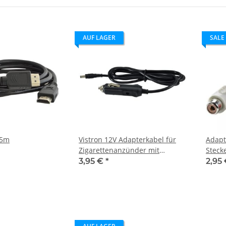
AUF LAGER
SALE
,5m
Vistron 12V Adapterkabel für
Adapt
Zigarettenanzünder mit
Steck
Sicherung
3,95 €
*
2,95