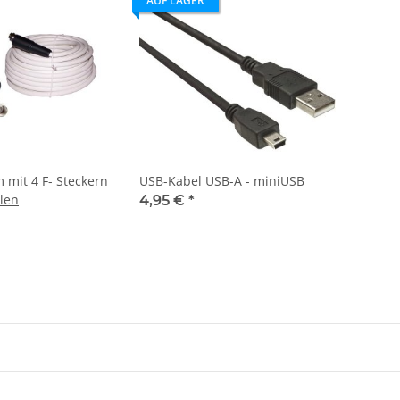
AUF LAGER
 mit 4 F- Steckern
USB-Kabel USB-A - miniUSB
len
4,95 €
*