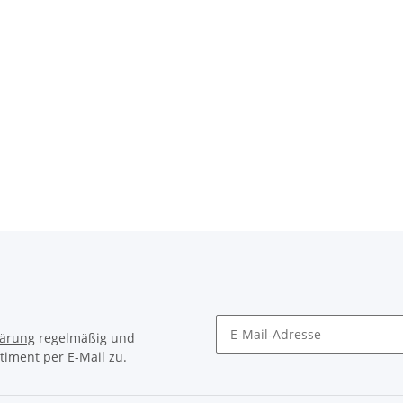
SB-Stick
Visolight L300 LED
Viso
Feuchtraumleuchte
Außenleuchte IP65 1500lm
49,90 
59,90 € -
64,90 €
*
lärung
regelmäßig und
timent per E-Mail zu.