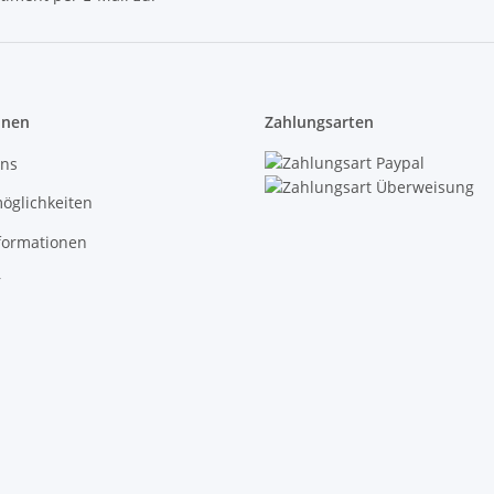
onen
Zahlungsarten
uns
öglichkeiten
formationen
r