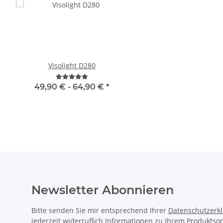
Visolight D280
Firmwareupgrade mit U
für VT855N
49,90 € -
64,90 €
*
10,90 €
*
Newsletter Abonnieren
Bitte senden Sie mir entsprechend Ihrer
Datenschutzerk
jederzeit widerruflich Informationen zu Ihrem Produktsor