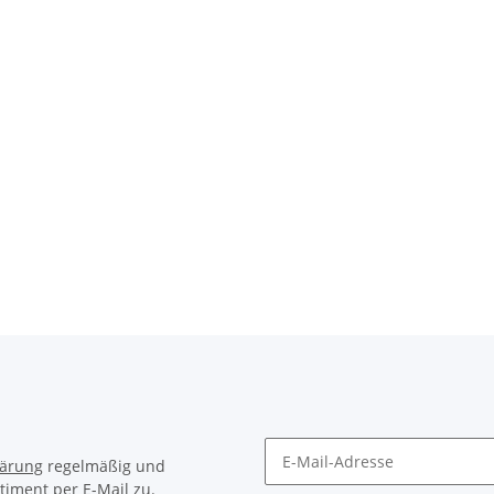
SB-Stick
Visolight L300 LED
Viso
Feuchtraumleuchte
Außenleuchte IP65 1500lm
49,90 
59,90 € -
64,90 €
*
lärung
regelmäßig und
timent per E-Mail zu.