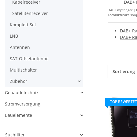
Kabelreceiver
DAB+ 
DAB Empfänger | 
Satellitenreceiver
Technikfreaks.shop
Komplett Set
DAB+ Ra
LNB
DAB+ Ra
Antennen
SAT-Offsetantenne
Multischalter
Sortierung
Zubehör
Gebäudetechnik
TOP BEWERTET
Stromversorgung
Bauelemente
Suchfilter