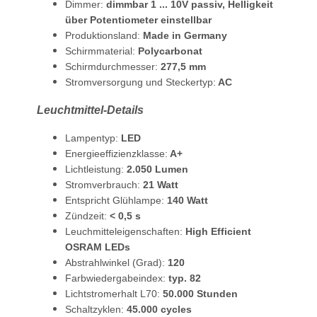
Dimmer:
dimmbar 1 ... 10V passiv,
Helligkeit
über Potentiometer einstellbar
Produktionsland:
Made in Germany
Schirmmaterial:
Polycarbonat
Schirmdurchmesser:
277,5 mm
Stromversorgung und Steckertyp:
AC
Leuchtmittel-Details
Lampentyp:
LED
Energieeffizienzklasse:
A+
Lichtleistung:
2.050 Lumen
Stromverbrauch:
21 Watt
Entspricht Glühlampe:
140 Watt
Zündzeit:
< 0,5 s
Leuchmitteleigenschaften:
High Efficient
OSRAM LEDs
Abstrahlwinkel (Grad):
120
Farbwiedergabeindex:
typ. 82
Lichtstromerhalt L70:
50.000 Stunden
Schaltzyklen:
45.000 cycles