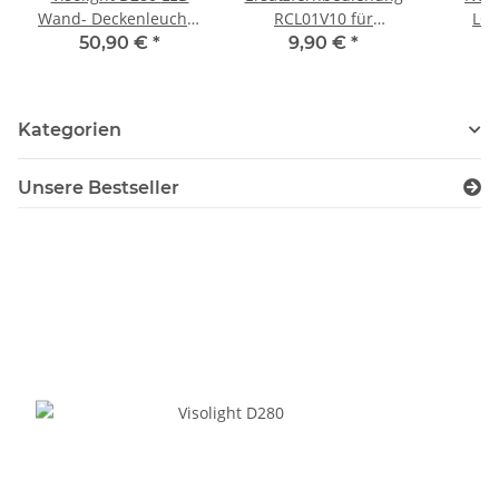
Wand- Deckenleuchte
RCL01V10 für
LCV
1900lm 5000K silber
TW280/TW240
50,90 €
*
9,90 €
*
2
Kategorien
Unsere Bestseller