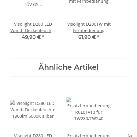
Visolight D280 LED
Visolight D280TW mit
Wand- Deckenleuchte
Fernbedienung
TÜV GS geprüft
49,90 €
*
61,90 €
*
1900lm 3000K weiß
Ähnliche Artikel
Visolight D280 LED
Ersatzfernbedienung
Netz