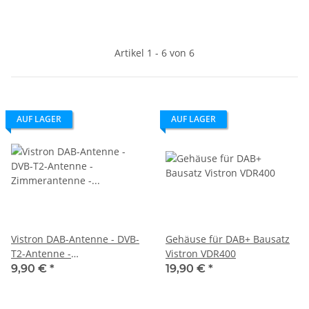
Artikel 1 - 6 von 6
AUF LAGER
AUF LAGER
Vistron DAB-Antenne - DVB-
Gehäuse für DAB+ Bausatz
T2-Antenne -
Vistron VDR400
Zimmerantenne - Stab-
9,90 €
*
19,90 €
*
Antenne