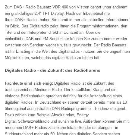
Zum DAB+ Radio Bausatz VDR 400 von Vistron gehört unter anderem
ein grafikfähiges 2,4'' TFT Display. Nach der Inbetriebnahme
Ihres DAB+ Radios haben Sie somit immer alle aktuellen Informationen
im Blick. Das Digitalradio zeigt Ihnen die Programminformationen, den
Titel und den Interpreten direkt in Echtzeit an. Über die
einheitliche DAB und FM Senderliste können Sie zudem immer wieder
zwischen den Sendern wechseln, falls gewünscht. Der Radio Bausatz
ist Ihr Einstieg in die Welt des Digitalradios - nutzen Sie die ungeahnten
Möglichkeiten, welche das digitale Radio zu bieten hat!
Digitales Radio - die Zukunft des Radiohörens
Fachleute sind sich einig:
Digitales Radio ist die Zukunft des
traditionsreichen Mediums Radio. Der kristallklare Klang und die
einfache Bedienbarkeit sprechen definitiv für die Anschaffung eines
digitalen Radios. In Deutschland existieren derzeit bereits mehr als 10
überregional ausgestrahlte DAB Radioprogramme - Tendenz steigend.
Dazu zählen zum Beispiel Absolut relax, Energy
Digital, Schwarzwaldradio und sunshine live. Außerdem können Sie mit
modernen DAB+ Radios zahlreiche lokale Sender empfangen - in
Süddeutschland mehr als 50. Neben den digitalen Sendern stehen