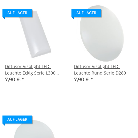
AUF LAGER
AUF LAGER
Diffusor Visolight LED-
Diffusor Visolight LED-
Leuchte Eckig Serie L300
Leuchte Rund Serie D280
Abdeckung
7,90 €
*
7,90 €
*
AUF LAGER