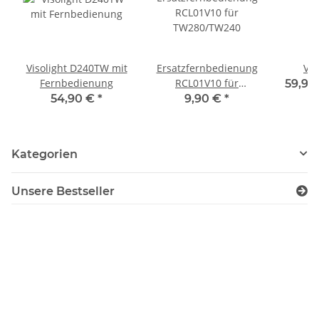
Visolight D240TW mit
Ersatzfernbedienung
Vis
Fernbedienung
RCL01V10 für
59,90
TW280/TW240
54,90 €
*
9,90 €
*
Kategorien
Unsere Bestseller