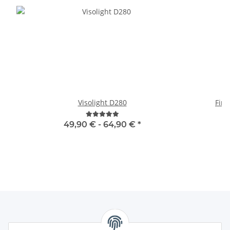
Visolight D280
Fir
49,90 € -
64,90 €
*