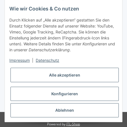
Newsletter Abonnieren
Wie wir Cookies & Co nutzen
Bitte senden Sie mir entsprechend Ihrer
Datenschutzerklärung
regelmäßig und jederzeit widerruflich
Durch Klicken auf „Alle akzeptieren“ gestatten Sie den
Informationen zu Ihrem Produktsortiment per E-Mail zu.
Einsatz folgender Dienste auf unserer Website: YouTube,
Vimeo, Google Tracking, ReCaptcha. Sie können die
Abonnieren
Einstellung jederzeit ändern (Fingerabdruck-Icon links
unten). Weitere Details finden Sie unter
Konfigurieren
und
in unserer
Datenschutzerklärung
.
Gesetzliche Informationen
Impressum
|
Datenschutz
Informationen
Alle akzeptieren
Zahlungsarten
Konfigurieren
* Alle Preise inkl. gesetzlicher USt., zzgl.
Versand
Ablehnen
© LaSAT Vertriebs GmbH
Powered by
JTL-Shop