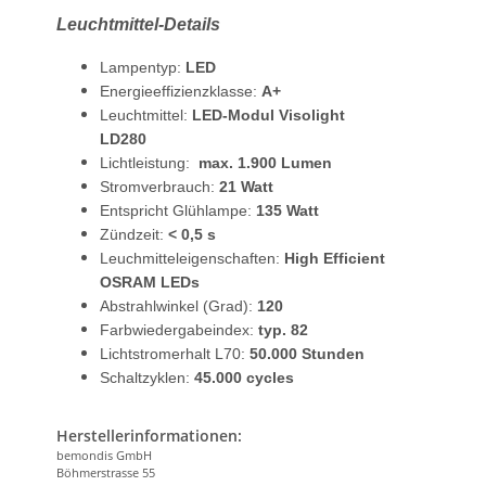
Leuchtmittel-Details
Lampentyp:
LED
Energieeffizienzklasse:
A+
Leuchtmittel:
LED-Modul Visolight
LD280
Lichtleistung:
max. 1.900 Lumen
Stromverbrauch:
21 Watt
Entspricht Glühlampe:
135 Watt
Zündzeit:
< 0,5 s
Leuchmitteleigenschaften:
High Efficient
OSRAM LEDs
Abstrahlwinkel (Grad):
120
Farbwiedergabeindex:
typ. 82
Lichtstromerhalt L70:
50.000 Stunden
Schaltzyklen:
45.000 cycles
Herstellerinformationen:
bemondis GmbH
Böhmerstrasse 55