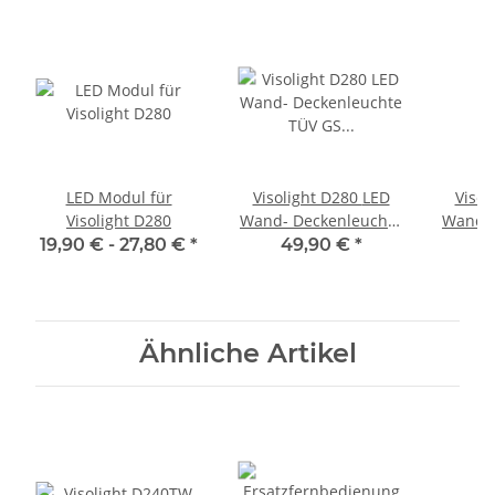
LED Modul für
Visolight D280 LED
Visoli
Visolight D280
Wand- Deckenleuchte
Wand- 
TÜV GS geprüft
TÜV
19,90 € -
27,80 €
*
49,90 €
*
4
1900lm 3000K weiß
1900l
Ähnliche Artikel