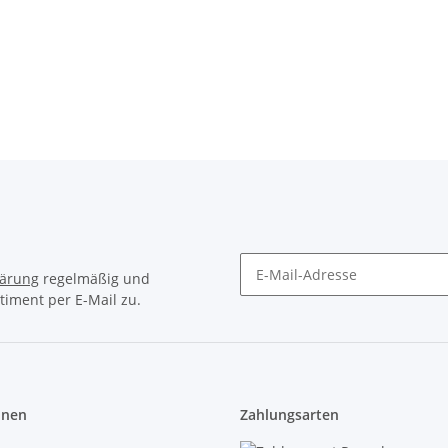
hte
für VT855N
1500lm
49,90 
0 €
*
10,90 €
*
lärung
regelmäßig und
timent per E-Mail zu.
onen
Zahlungsarten