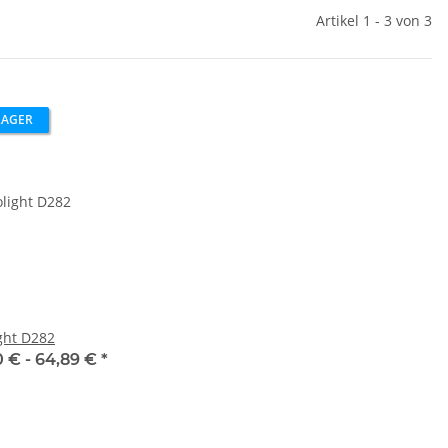
Artikel 1 - 3 von 3
LAGER
ight D282
0 € -
64,89 €
*