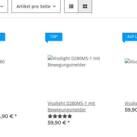
Artikel pro Seite
TOP
AUF 
Visolight D280MS-1 mit
Visol
Bewegungsmelder
59,9
4,90 €
*
59,90 €
*