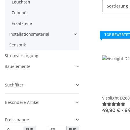
Leuchten
Sortierung
Zubehör
Ersatzteile
Installationsmaterial
TOP BEWERTET
Sensorik
Stromversorgung
Bauelemente
Suchfilter
Visolight D280
Besondere Artikel
49,90 € -
6
Preisspanne
EUR
EUR