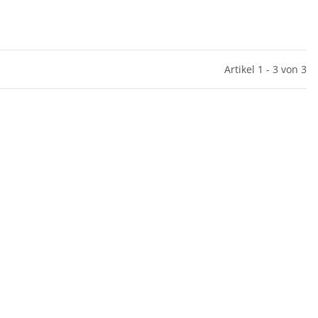
Artikel 1 - 3 von 3
light D280
Visolight L300 LED
Fir