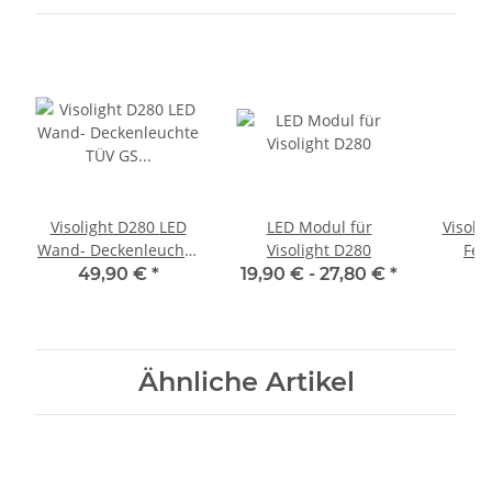
Visolight D280 LED
LED Modul für
Visoli
Wand- Deckenleuchte
Visolight D280
Fer
TÜV GS geprüft
49,90 €
*
19,90 € -
27,80 €
*
6
1900lm 3000K weiß
Ähnliche Artikel