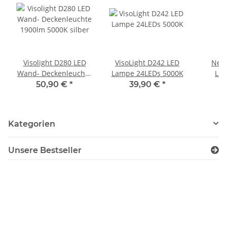
Visolight D280 LED
VisoLight D242 LED
Netz
Wand- Deckenleuchte
Lampe 24LEDs 5000K
LCV
1900lm 5000K silber
50,90 €
*
39,90 €
*
2
Kategorien
Unsere Bestseller