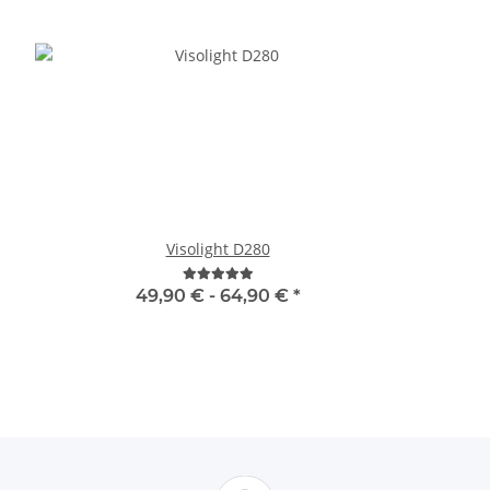
Visolight D280
Viso
49,90 € -
64,90 €
*