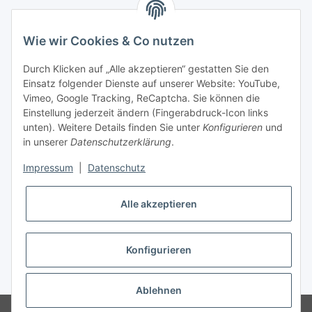
Newsletter Abonnieren
Wie wir Cookies & Co nutzen
Bitte senden Sie mir entsprechend Ihrer
Datenschutzerklärung
regelmäßig und jederzeit widerruflich
Durch Klicken auf „Alle akzeptieren“ gestatten Sie den
Informationen zu Ihrem Produktsortiment per E-Mail zu.
Einsatz folgender Dienste auf unserer Website: YouTube,
Vimeo, Google Tracking, ReCaptcha. Sie können die
Abonnieren
Einstellung jederzeit ändern (Fingerabdruck-Icon links
unten). Weitere Details finden Sie unter
Konfigurieren
und
in unserer
Datenschutzerklärung
.
Gesetzliche Informationen
Impressum
|
Datenschutz
Informationen
Alle akzeptieren
Zahlungsarten
Konfigurieren
* Alle Preise inkl. gesetzlicher USt., zzgl.
Versand
Ablehnen
© LaSAT Vertriebs GmbH