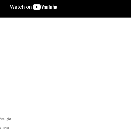
isolight
hutzart: IP20