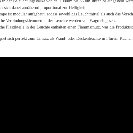
o in der Beleuchtungsstärke von ca. 1900lm bis 850lm stufenlos eingestellt we
rt sich dabei annähernd proportional zur Helligkeit.
mpe ist modular aufgebaut, sodass sowohl das Leuchtmittel als auch das Vorsc
che Verbindungsklemmen in der Leuchte werden von Wago eingesetzt.
che Plastikteile in der Leuchte enthalten einen Flammschutz, was die Produkts
net sich perfekt zum Einsatz als Wand- oder Deckenleuchte in Fluren, Küchen,