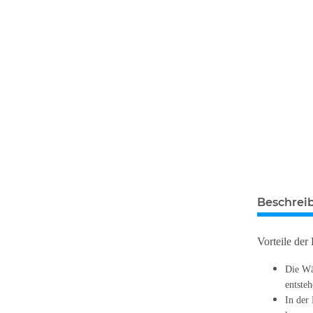
Beschrei
Vorteile der
Die Wä
entste
In der