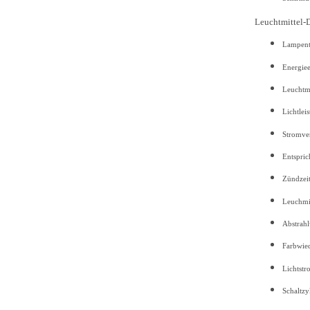
Leuchtmittel-D
Lampen
Energiee
Leuch
Lichtle
Stromve
Entspric
Zündzeit
Leuchmit
Abstrahl
Farbwied
Lichtstr
Schaltzy