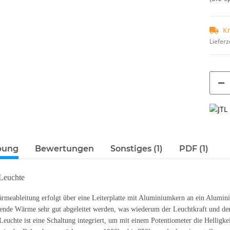
K
Lieferz
bung
Bewertungen
Sonstiges (1)
PDF (1)
 Leuchte
rmeableitung erfolgt über eine Leiterplatte mit Aluminiumkern an ein Alumi
hende Wärme sehr gut abgeleitet werden, was wiederum der Leuchtkraft und d
 Leuchte ist eine Schaltung integriert, um mit einem Potentiometer die Helligk