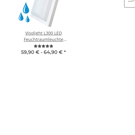
Visolight L300 LED
Visolight D280
Feuchtraumleuchte
Außenleuchte IP65 1500lm
49,90 € -
64,9
59,90 € -
64,90 €
*