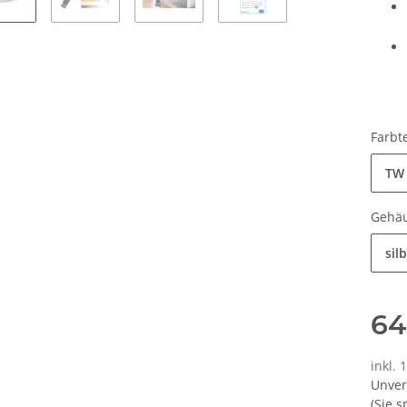
Firmwareupgrade mit USB-Stick
Visoligh
für VT855N
Feucht
Farbt
Außenleuc
0 €
*
10,90 €
*
59,90 €
TW 
Gehä
sil
64
inkl. 
Unver
(Sie 