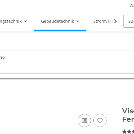
W
ngstechnik
Gebäudetechnik
Stromversorgung
280
Vi
Fer