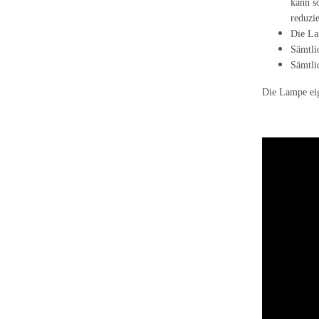
kann s
reduzie
Die La
Sämtli
Sämtli
Die Lampe eig