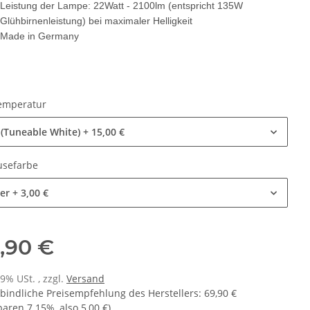
Leistung der Lampe: 22Watt - 2100lm (entspricht 135W
Glühbirnenleistung) bei maximaler Helligkeit
Made in Germany
t L300 LED
Visolight D280
Fir
raumleuchte
emperatur
hte IP65 1500lm
49,90 € -
64,90 €
*
 -
64,90 €
*
(Tuneable White)
+ 15,00 €
usefarbe
ber
+ 3,00 €
,90 €
19% USt. , zzgl.
Versand
bindliche Preisempfehlung des Herstellers
:
69,90 €
sparen
7.15%
, also
5,00 €
)