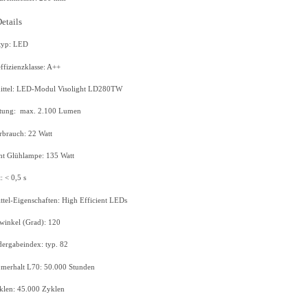
etails
typ: LED
ffizienzklasse: A++
tmittel: LED-Modul Visolight LD280TW
istung: max. 2.100 Lumen
rbrauch: 22 Watt
ht Glühlampe: 135 Watt
: < 0,5 s
tel-Eigenschaften: High Efficient LEDs
winkel (Grad): 120
ergabeindex: typ. 82
omerhalt L70: 50.000 Stunden
klen: 45.000 Zyklen