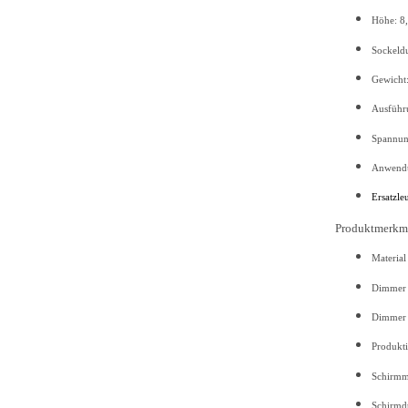
Höhe: 
Sock
Ge
Ausf
Spannun
Anwendu
Ersatzle
Produktmerkm
Material
Dimmer H
Dimmer 
Produkt
Schirmma
Schirm