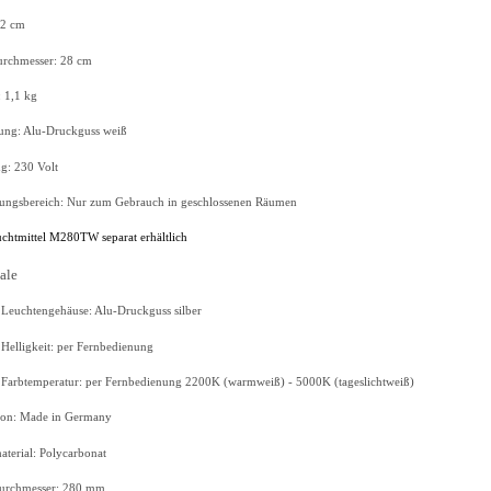
8,2 cm
eldurchmesser: 28 cm
wicht: 1,1 kg
ührung: Alu-Druckguss weiß
g: 230 Volt
ngsbereich: Nur zum Gebrauch in geschlossenen Räumen
uchtmittel M280TW separat erhältlich
ale
 Leuchtengehäuse: Alu-Druckguss silber
elligkeit: per Fernbedienung
Farbtemperatur: per Fernbedienung 2200K (warmweiß) - 5000K (tageslichtweiß)
ion: Made in Germany
terial: Polycarbonat
durchmesser: 280 mm