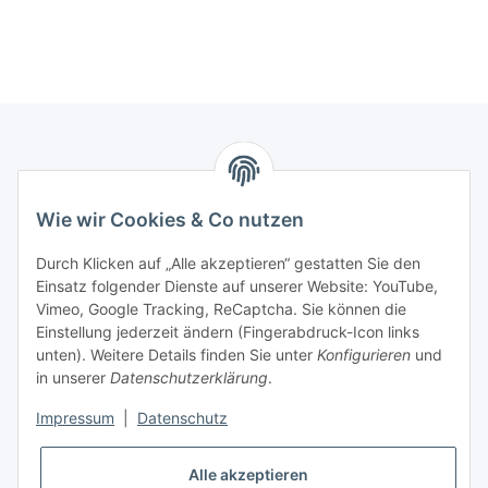
Newsletter Abonnieren
Wie wir Cookies & Co nutzen
Bitte senden Sie mir entsprechend Ihrer
Datenschutzerklärung
regelmäßig und jederzeit widerruflich
Durch Klicken auf „Alle akzeptieren“ gestatten Sie den
Informationen zu Ihrem Produktsortiment per E-Mail zu.
Einsatz folgender Dienste auf unserer Website: YouTube,
Vimeo, Google Tracking, ReCaptcha. Sie können die
Abonnieren
Einstellung jederzeit ändern (Fingerabdruck-Icon links
unten). Weitere Details finden Sie unter
Konfigurieren
und
in unserer
Datenschutzerklärung
.
Gesetzliche Informationen
Impressum
|
Datenschutz
Informationen
Alle akzeptieren