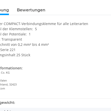
SB-Stick
Visolight L300 LED
Viso
bung
Bewertungen
Feuchtraumleuchte
Außenleuchte IP65 1500lm
49,90 
ter COMPACT-Verbindungsklemme für alle Leiterarten
59,90 € -
64,90 €
*
l der Klemmstellen: 5
l der Potentiale: 1
: Transparent
chnitt von 0,2 mm² bis 4 mm²
Serie 221
ngsinhalt 25 Stück
nformationen:
Co. KG
falen
hland, 32423
.com
gewicht: