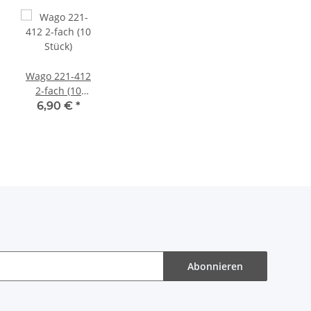
Wago 221-412
2-fach (10
Stück)
6,90 €
*
Abonnieren