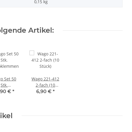
0,15
kg
lgende Artikel:
o Set 50
Wago 221-412
Stk.
2-fach (10
oklemmen
Stück)
,90 €
*
6,90 €
*
ikel