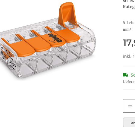
GTIN:
Kateg
5-Leit
mm²
17
inkl. 
So
Lieferz