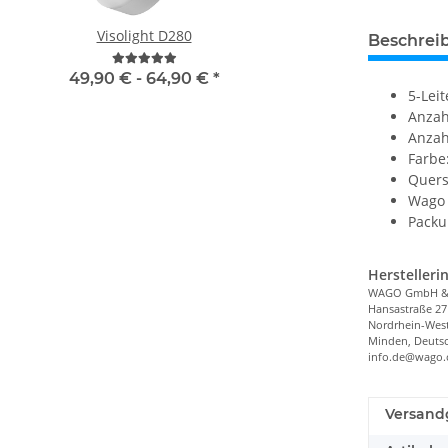
Visolight D280
Firmwareupgrade mit U
Beschrei
für VT855N
49,90 € -
64,90 €
*
5-Lei
10,90 €
*
Anzah
Anzah
Farbe
Quers
Wago 
Packu
Herstelleri
WAGO GmbH & 
Hansastraße 27
Nordrhein-West
Minden, Deutsc
info.de@wago
Versand