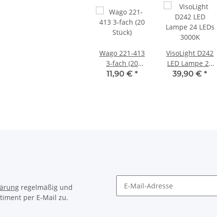
Wago 221-413
VisoLight D242
3-fach (20
LED Lampe 24
Stück)
LEDs 3000K
11,90 €
*
39,90 €
*
lärung
regelmäßig und
timent per E-Mail zu.