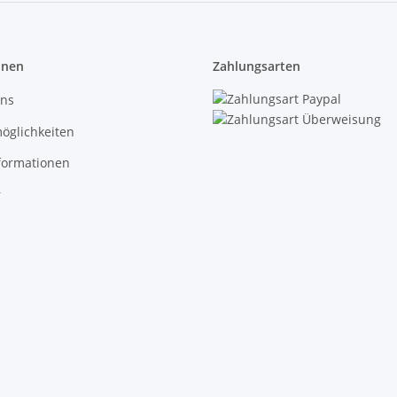
onen
Zahlungsarten
uns
öglichkeiten
formationen
r