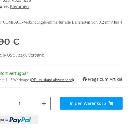
4055143234658
orie:
Klemmen
er COMPACT-Verbindungsklemme für alle Leiterarten von 0,2 mm² bis 4
,90 €
19% USt. , zzgl.
Versand
fort verfügbar
Frage zum Artikel
eit:
1 - 3 Werktage
(DE - Ausland abweichend)
In den Warenkorb